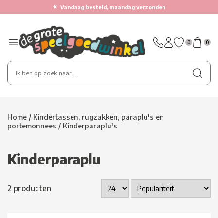
★
Vandaag besteld, maandag verzonden
0
0
Home
/
Kindertassen, rugzakken, paraplu's en
portemonnees
/
Kinderparaplu's
Kinderparaplu
2 producten