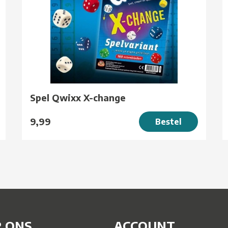
Spel Qwixx X-change
9,99
Bestel
 ONS
ACCOUNT