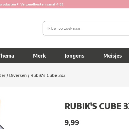
★
producten
Verzendkosten vanaf 4,95
Thema
Merk
Jongens
Meisjes
der
/
Diversen
/
Rubik's Cube 3x3
RUBIK'S CUBE 
9,99