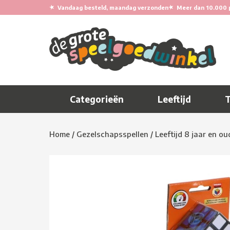
★
★
Vandaag besteld, maandag verzonden
Meer dan 10.000 
Categorieën
Leeftijd
Home
/
Gezelschapsspellen
/
Leeftijd 8 jaar en ou