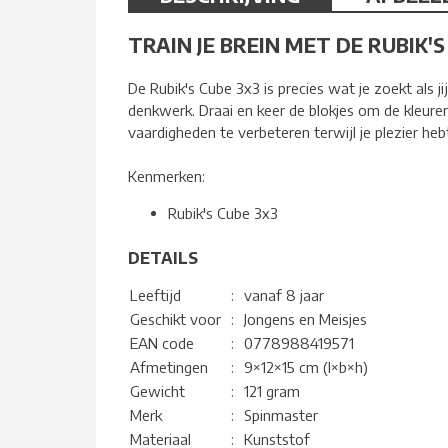
TRAIN JE BREIN MET DE RUBIK'S
De Rubik's Cube 3x3 is precies wat je zoekt als ji
denkwerk. Draai en keer de blokjes om de kleure
vaardigheden te verbeteren terwijl je plezier heb
Kenmerken:
Rubik's Cube 3x3
DETAILS
Leeftijd
:
vanaf 8 jaar
Geschikt voor
:
Jongens en Meisjes
EAN code
:
0778988419571
Afmetingen
:
9×12×15 cm (l×b×h)
Gewicht
:
121 gram
Merk
:
Spinmaster
Materiaal
:
Kunststof