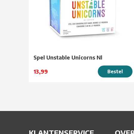
Spel Unstable Unicorns Nl
13,99
Bestel
KLANTENSERVICE
OVER