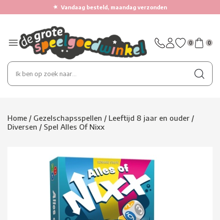
★
Vandaag besteld, maandag verzonden
0
0
Home
/
Gezelschapsspellen
/
Leeftijd 8 jaar en ouder
/
Diversen
/
Spel Alles Of Nixx