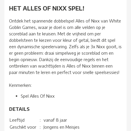
HET ALLES OF NIXX SPEL!
Ontdek het spannende dobbelspel Alles of Nixx van White
Goblin Games, waar je doel is om alle velden op je
scoreblad aan te kruisen. Met de vrijheid om per
dobbelsteen te kiezen voor kleur of getal, biedt dit spel
een dynamische speelervaring. Zelfs als je 3x Nixx gooit, is
er geen probleem: draai simpelweg je scoreblad om en
begin opnieuw. Dankzij de eenvoudige regels en het
ontbreken van wachttijden is Alles of Nixx binnen een
paar minuten te leren en perfect voor snelle speelsessies!
Kenmerken:
Spel Alles Of Nixx
DETAILS
Leeftijd
:
vanaf 8 jaar
Geschikt voor
:
Jongens en Meisjes