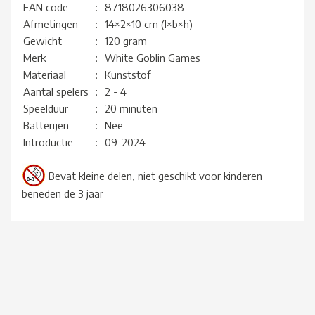
EAN code
:
8718026306038
Afmetingen
:
14×2×10 cm (l×b×h)
Gewicht
:
120 gram
Merk
:
White Goblin Games
Materiaal
:
Kunststof
Aantal spelers
:
2 - 4
Speelduur
:
20 minuten
Batterijen
:
Nee
Introductie
:
09-2024
Bevat kleine delen, niet geschikt voor kinderen
beneden de 3 jaar