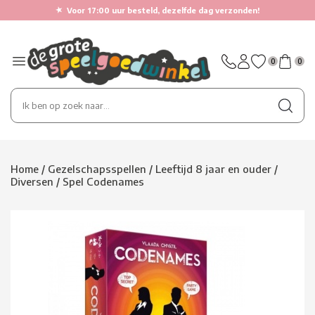
★
Voor 17:00 uur besteld, dezelfde dag verzonden!
0
0
Home
/
Gezelschapsspellen
/
Leeftijd 8 jaar en ouder
/
Diversen
/
Spel Codenames