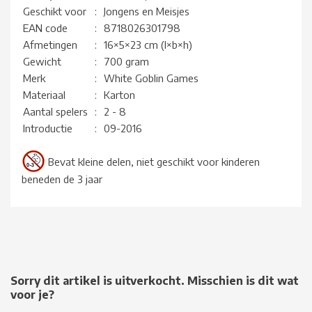
Geschikt voor
:
Jongens en Meisjes
EAN code
:
8718026301798
Afmetingen
:
16×5×23 cm (l×b×h)
Gewicht
:
700 gram
Merk
:
White Goblin Games
Materiaal
:
Karton
Aantal spelers
:
2 - 8
Introductie
:
09-2016
Bevat kleine delen, niet geschikt voor kinderen
beneden de 3 jaar
Sorry dit artikel is uitverkocht. Misschien is dit wat
voor je?