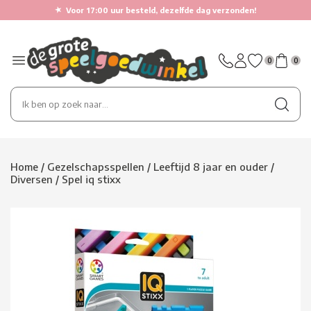
★
Voor 17:00 uur besteld, dezelfde dag verzonden!
0
0
Home
/
Gezelschapsspellen
/
Leeftijd 8 jaar en ouder
/
Diversen
/
Spel iq stixx