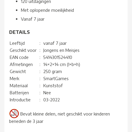
120 uitdagingen
Met oplopende moeilijkheid
Vanaf 7 jaar
DETAILS
Leeftijd
:
vanaf 7 jaar
Geschikt voor
:
Jongens en Meisjes
EAN code
:
5414301524410
Afmetingen
:
14×2×14 cm (l×b×h)
Gewicht
:
250 gram
Merk
:
SmartGames
Materiaal
:
Kunststof
Batterijen
:
Nee
Introductie
:
03-2022
Bevat kleine delen, niet geschikt voor kinderen
beneden de 3 jaar