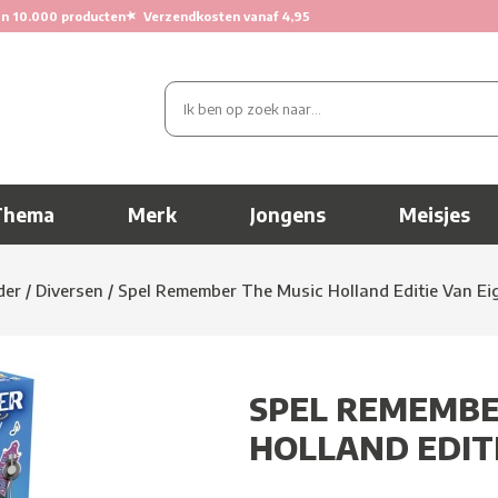
★
n 10.000 producten
Verzendkosten vanaf 4,95
Thema
Merk
Jongens
Meisjes
der
/
Diversen
/
Spel Remember The Music Holland Editie Van Ei
SPEL REMEMBE
HOLLAND EDIT