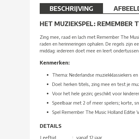
BESCHRIJVING
AFBEEL
HET MUZIEKSPEL: REMEMBER T
Zing mee, raad en lach met Remember The Music – 
raden en herinneringen ophalen. De regels zijn e
middag: iedereen doet mee en leert ondertussen 
Kenmerken:
Thema: Nederlandse muziekklassiekers en 
Doel: herken titels, zing mee en test je mu
Voor het hele gezin; geschikt voor kinder
Speelbaar met 2 of meer spelers; korte, sn
Spel Remember The Music Holland Editie V
DETAILS
Leeftijd
:
vanaf 12 jaar