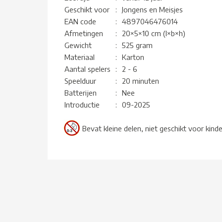
Geschikt voor
:
Jongens en Meisjes
EAN code
:
4897046476014
Afmetingen
:
20×5×10 cm (l×b×h)
Gewicht
:
525 gram
Materiaal
:
Karton
Aantal spelers
:
2 - 6
Speelduur
:
20 minuten
Batterijen
:
Nee
Introductie
:
09-2025
Bevat kleine delen, niet geschikt voor kind