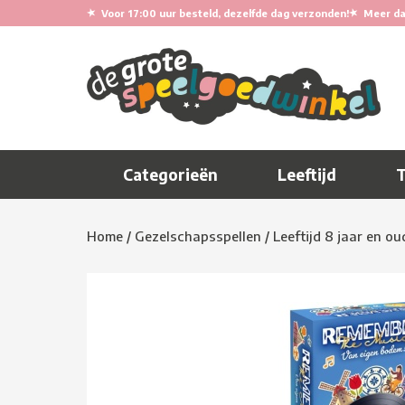
★
★
Voor 17:00 uur besteld, dezelfde dag verzonden!
Meer da
Categorieën
Leeftijd
Home
/
Gezelschapsspellen
/
Leeftijd 8 jaar en ou