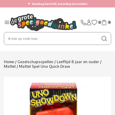
★
Vandaag besteld, maandag verzonden
0
0
Home
/
Gezelschapsspellen
/
Leeftijd 8 jaar en ouder
/
Mattel
/
Mattel Spel Uno Quick Draw