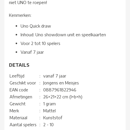
niet UNO te roepen!
Kenmerken:
Uno Quick draw
Inhoud: Uno showdown unit en speelkaarten
Voor 2 tot 10 spelers
Vanaf 7 jaar
DETAILS
Leeftijd
:
vanaf 7 jaar
Geschikt voor
:
Jongens en Meisjes
EAN code
:
0887961822946
Afmetingen
:
26×21×22 cm (l×b×h)
Gewicht
:
1 gram
Merk
:
Mattel
Materiaal
:
Kunststof
Aantal spelers
:
2 - 10