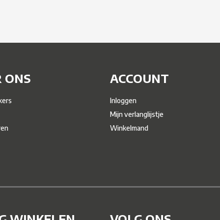
 ONS
ACCOUNT
ers
Inloggen
Mijn verlanglijstje
ren
Winkelmand
IG WINKELEN
VOLG ONS