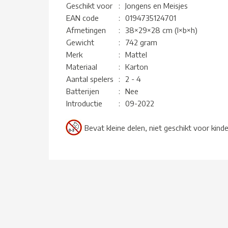
Geschikt voor
:
Jongens en Meisjes
EAN code
:
0194735124701
Afmetingen
:
38×29×28 cm (l×b×h)
Gewicht
:
742 gram
Merk
:
Mattel
Materiaal
:
Karton
Aantal spelers
:
2 - 4
Batterijen
:
Nee
Introductie
:
09-2022
Bevat kleine delen, niet geschikt voor kind