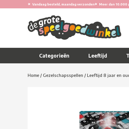
★
★
Vandaag besteld, maandag verzonden
Meer dan 10.000 
Categorieën
Leeftijd
Home
/
Gezelschapsspellen
/
Leeftijd 8 jaar en ou