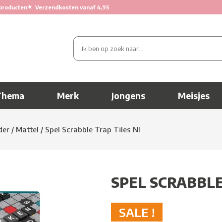
★
producten
Verzendkosten vanaf 4,95
Thema
Merk
Jongens
Meisjes
der
/
Mattel
/
Spel Scrabble Trap Tiles Nl
SPEL SCRABBLE
SALE !