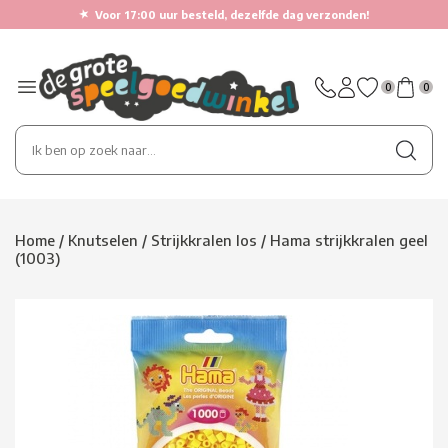
★
Voor 17:00 uur besteld, dezelfde dag verzonden!
0
0
Home
/
Knutselen
/
Strijkkralen los
/
Hama strijkkralen geel
(1003)