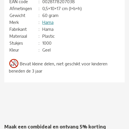
EAN code
:
0028178207038
Afmetingen
:
0,5×10×17 cm (l×b×h)
Gewicht
:
60 gram
Merk
:
Hama
Fabrikant
:
Hama
Materiaal
:
Plastic
Stukjes
:
1000
Kleur
:
Geel
Bevat kleine delen, niet geschikt voor kinderen
beneden de 3 jaar
Maak een combideal en ontvang 5% korting