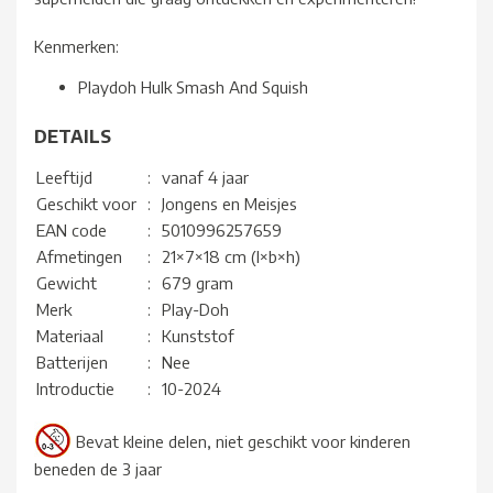
Kenmerken:
Playdoh Hulk Smash And Squish
DETAILS
Leeftijd
:
vanaf 4 jaar
Geschikt voor
:
Jongens en Meisjes
EAN code
:
5010996257659
Afmetingen
:
21×7×18 cm (l×b×h)
Gewicht
:
679 gram
Merk
:
Play-Doh
Materiaal
:
Kunststof
Batterijen
:
Nee
Introductie
:
10-2024
Bevat kleine delen, niet geschikt voor kinderen
beneden de 3 jaar