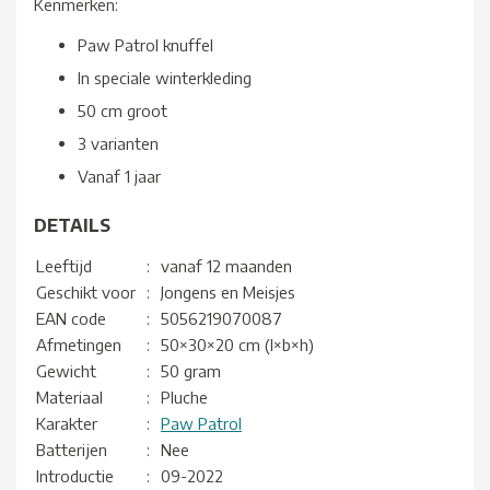
Kenmerken:
Paw Patrol knuffel
In speciale winterkleding
50 cm groot
3 varianten
Vanaf 1 jaar
DETAILS
Leeftijd
:
vanaf 12 maanden
Geschikt voor
:
Jongens en Meisjes
EAN code
:
5056219070087
Afmetingen
:
50×30×20 cm (l×b×h)
Gewicht
:
50 gram
Materiaal
:
Pluche
Karakter
:
Paw Patrol
Batterijen
:
Nee
Introductie
:
09-2022