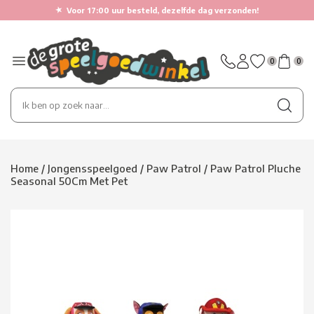
★
Voor 17:00 uur besteld, dezelfde dag verzonden!
0
0
Home
/
Jongensspeelgoed
/
Paw Patrol
/
Paw Patrol Pluche
Seasonal 50Cm Met Pet