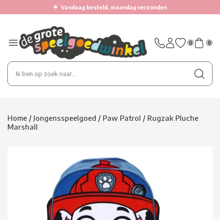
★
Vandaag besteld, maandag verzonden
0
0
Home
/
Jongensspeelgoed
/
Paw Patrol
/
Rugzak Pluche
Marshall