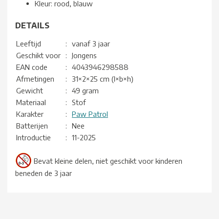
Kleur: rood, blauw
DETAILS
Leeftijd
:
vanaf 3 jaar
Geschikt voor
:
Jongens
EAN code
:
4043946298588
Afmetingen
:
31×2×25 cm (l×b×h)
Gewicht
:
49 gram
Materiaal
:
Stof
Karakter
:
Paw Patrol
Batterijen
:
Nee
Introductie
:
11-2025
Bevat kleine delen, niet geschikt voor kinderen
beneden de 3 jaar