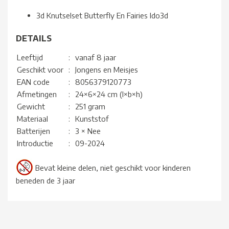
3d Knutselset Butterfly En Fairies Ido3d
DETAILS
Leeftijd
:
vanaf 8 jaar
Geschikt voor
:
Jongens en Meisjes
EAN code
:
8056379120773
Afmetingen
:
24×6×24 cm (l×b×h)
Gewicht
:
251 gram
Materiaal
:
Kunststof
Batterijen
:
3 × Nee
Introductie
:
09-2024
Bevat kleine delen, niet geschikt voor kinderen
beneden de 3 jaar