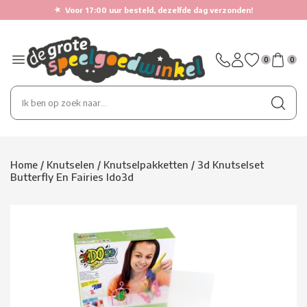
★
Voor 17:00 uur besteld, dezelfde dag verzonden!
0
0
Home
/
Knutselen
/
Knutselpakketten
/
3d Knutselset
Butterfly En Fairies Ido3d