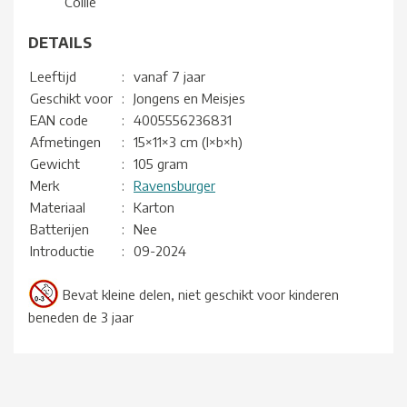
Collie
DETAILS
Leeftijd
:
vanaf 7 jaar
Geschikt voor
:
Jongens en Meisjes
EAN code
:
4005556236831
Afmetingen
:
15×11×3 cm (l×b×h)
Gewicht
:
105 gram
Merk
:
Ravensburger
Materiaal
:
Karton
Batterijen
:
Nee
Introductie
:
09-2024
Bevat kleine delen, niet geschikt voor kinderen
beneden de 3 jaar