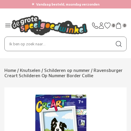
★
Vandaag besteld, maandag verzonden
0
0
Home
/
Knutselen
/
Schilderen op nummer
/
Ravensburger
Creart Schilderen Op Nummer Border Collie