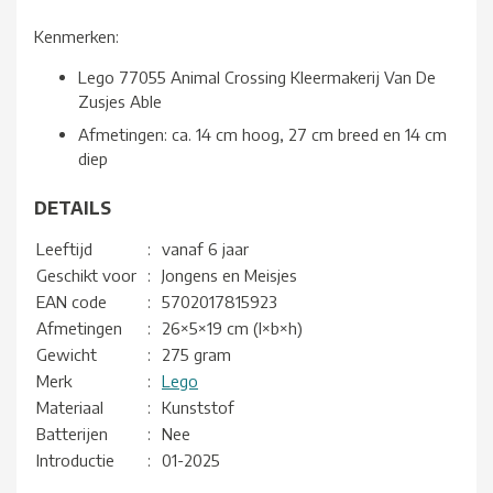
Kenmerken:
Lego 77055 Animal Crossing Kleermakerij Van De
Zusjes Able
Afmetingen: ca. 14 cm hoog, 27 cm breed en 14 cm
diep
DETAILS
Leeftijd
:
vanaf 6 jaar
Geschikt voor
:
Jongens en Meisjes
EAN code
:
5702017815923
Afmetingen
:
26×5×19 cm (l×b×h)
Gewicht
:
275 gram
Merk
:
Lego
Materiaal
:
Kunststof
Batterijen
:
Nee
Introductie
:
01-2025