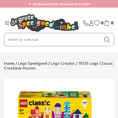
★
Vandaag besteld, maandag verzonden
0
0
Home
/
Lego Speelgoed
/
Lego Creator
/
11035 Lego Classic
Creatieve Huizen