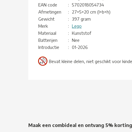
EAN code
:
5702018054734
Afmetingen
:
27×5×20 cm (l×b×h)
Gewicht
:
397 gram
Merk
:
Lego
Materiaal
:
Kunststof
Batterijen
:
Nee
Introductie
:
01-2026
Bevat kleine delen, niet geschikt voor kind
Maak een combideal en ontvang 5% kortin