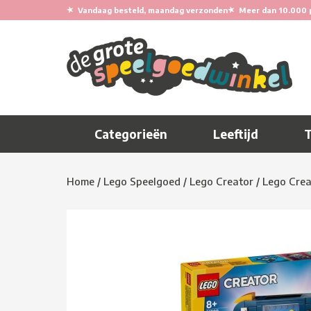
★
★
Vandaag besteld, maandag verzonden
Meer dan 10.000 
Categorieën
Leeftijd
Home
/
Lego Speelgoed
/
Lego Creator
/
Lego Crea