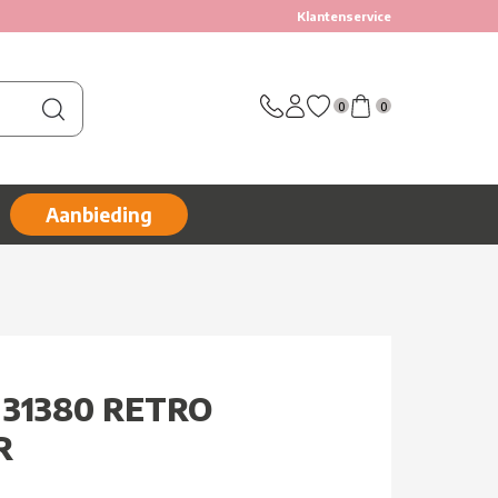
Klantenservice
0
0
Aanbieding
 31380 RETRO
R