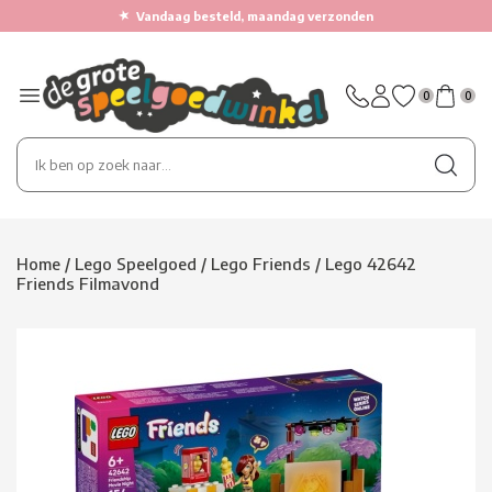
★
Vandaag besteld, maandag verzonden
0
0
Home
/
Lego Speelgoed
/
Lego Friends
/
Lego 42642
Friends Filmavond