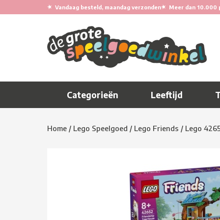
★
★
Vandaag besteld, maandag verzonden
Meer dan 10.000 
Categorieën
Leeftijd
Home
/
Lego Speelgoed
/
Lego Friends
/
Lego 4265