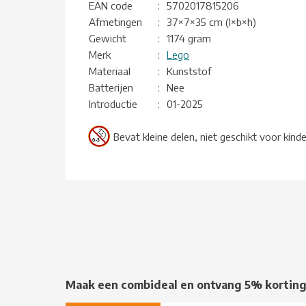
EAN code
:
5702017815206
Afmetingen
:
37×7×35 cm (l×b×h)
Gewicht
:
1174 gram
Merk
:
Lego
Materiaal
:
Kunststof
Batterijen
:
Nee
Introductie
:
01-2025
Bevat kleine delen, niet geschikt voor kind
Maak een combideal en ontvang 5% kortin