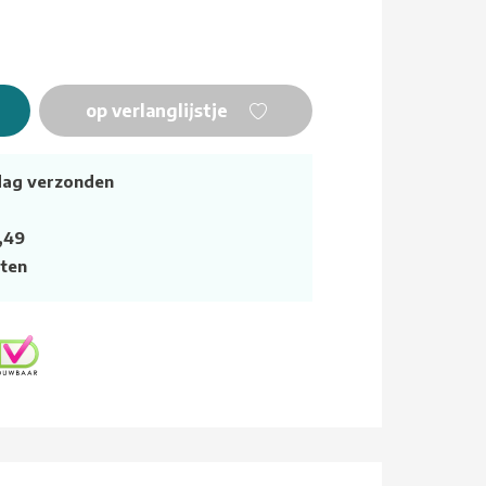
op verlanglijstje
dag verzonden
,49
ten