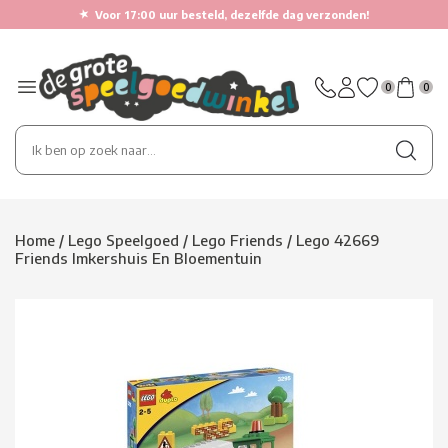
★
Voor 17:00 uur besteld, dezelfde dag verzonden!
0
0
Home
/
Lego Speelgoed
/
Lego Friends
/
Lego 42669
Friends Imkershuis En Bloementuin