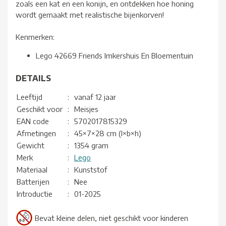
zoals een kat en een konijn, en ontdekken hoe honing
wordt gemaakt met realistische bijenkorven!
Kenmerken:
Lego 42669 Friends Imkershuis En Bloementuin
DETAILS
Leeftijd
:
vanaf 12 jaar
Geschikt voor
:
Meisjes
EAN code
:
5702017815329
Afmetingen
:
45×7×28 cm (l×b×h)
Gewicht
:
1354 gram
Merk
:
Lego
Materiaal
:
Kunststof
Batterijen
:
Nee
Introductie
:
01-2025
Bevat kleine delen, niet geschikt voor kinderen