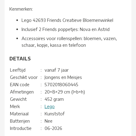
Kenmerken:
Lego 42693 Friends Creatieve Bloemenwinkel
Inclusief 2 Friends poppetjes: Nova en Astrid
Accessoires voor rollenspellen: bloemen, vazen,
schaar, kopje, kassa en telefoon
DETAILS
Leeftijd
:
vanaf 7 jaar
Geschikt voor
:
Jongens en Meisjes
EAN code
:
5702018060445
Afmetingen
:
20×8×29 cm (l×b×h)
Gewicht
:
452 gram
Merk
:
Lego
Materiaal
:
Kunststof
Batterijen
:
Nee
Introductie
:
06-2026