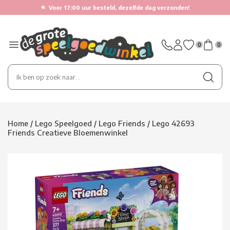
★
Voor 17:00 uur besteld, dezelfde dag verzonden!
0
0
Home
/
Lego Speelgoed
/
Lego Friends
/
Lego 42693
Friends Creatieve Bloemenwinkel