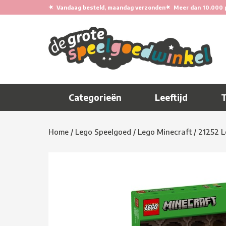
★
★
Vandaag besteld, maandag verzonden
Meer dan 10.000 
Categorieën
Leeftijd
Home
/
Lego Speelgoed
/
Lego Minecraft
/
21252 L