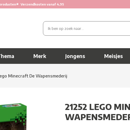
★
producten
Verzendkosten vanaf 4,95
Thema
Merk
Jongens
Meisjes
ego Minecraft De Wapensmederij
21252 LEGO MI
WAPENSMEDER