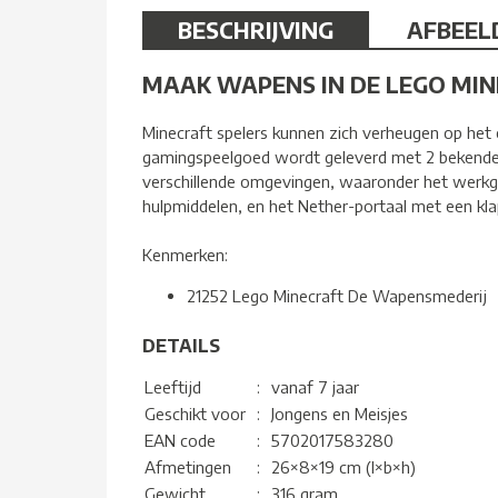
BESCHRIJVING
AFBEEL
MAAK WAPENS IN DE LEGO MI
Minecraft spelers kunnen zich verheugen op het
gamingspeelgoed wordt geleverd met 2 bekende f
verschillende omgevingen, waaronder het werkge
hulpmiddelen, en het Nether-portaal met een kl
Kenmerken:
21252 Lego Minecraft De Wapensmederij
DETAILS
Leeftijd
:
vanaf 7 jaar
Geschikt voor
:
Jongens en Meisjes
EAN code
:
5702017583280
Afmetingen
:
26×8×19 cm (l×b×h)
Gewicht
:
316 gram