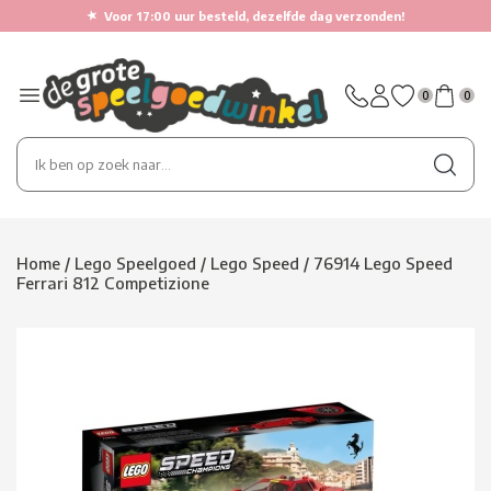
★
Voor 17:00 uur besteld, dezelfde dag verzonden!
0
0
Home
/
Lego Speelgoed
/
Lego Speed
/
76914 Lego Speed
Ferrari 812 Competizione