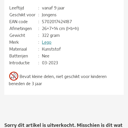
Leeftijd
:
vanaf 9 jaar
Geschikt voor
:
Jongens
EAN code
:
5702017424187
Afmetingen
:
26×7×14 cm (l×b×h)
Gewicht
:
322 gram
Merk
:
Lego
Materiaal
:
Kunststof
Batterijen
:
Nee
Introductie
:
03-2023
Bevat kleine delen, niet geschikt voor kinderen
beneden de 3 jaar
Sorry dit artikel is uitverkocht. Misschien is dit wat