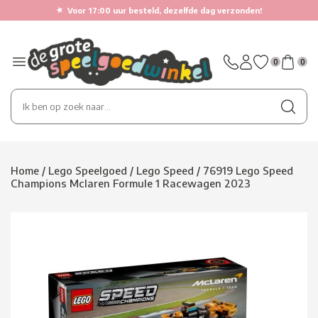
★
Voor 17:00 uur besteld, dezelfde dag verzonden!
0
0
Home
/
Lego Speelgoed
/
Lego Speed
/
76919 Lego Speed
Champions Mclaren Formule 1 Racewagen 2023