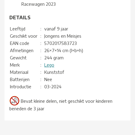
Racewagen 2023
DETAILS
Leeftijd
:
vanaf 9 jaar
Geschikt voor
:
Jongens en Meisjes
EAN code
:
5702017583723
Afmetingen
:
26×7×14 cm (l×b×h)
Gewicht
:
244 gram
Merk
:
Lego
Materiaal
:
Kunststof
Batterijen
:
Nee
Introductie
:
03-2024
Bevat kleine delen, niet geschikt voor kinderen
beneden de 3 jaar