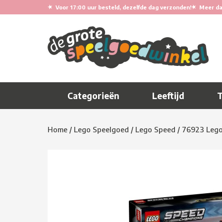
★
★
Voor 17:00 uur besteld, dezelfde dag verzonden!
Meer da
Categorieën
Leeftijd
Home
/
Lego Speelgoed
/
Lego Speed
/
76923 Lego