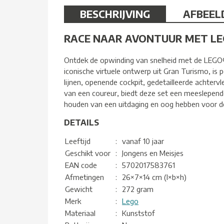
BESCHRIJVING
AFBEEL
RACE NAAR AVONTUUR MET LEG
Ontdek de opwinding van snelheid met de LEGO®
iconische virtuele ontwerp uit Gran Turismo, is
lijnen, openende cockpit, gedetailleerde achterv
van een coureur, biedt deze set een meeslepend
houden van een uitdaging en oog hebben voor d
DETAILS
Leeftijd
:
vanaf 10 jaar
Geschikt voor
:
Jongens en Meisjes
EAN code
:
5702017583761
Afmetingen
:
26×7×14 cm (l×b×h)
Gewicht
:
272 gram
Merk
:
Lego
Materiaal
:
Kunststof