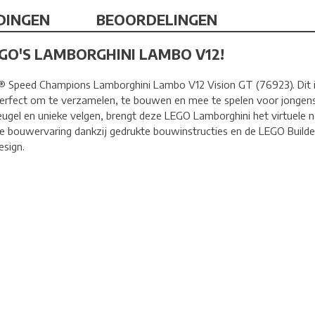
DINGEN
BEOORDELINGEN
O'S LAMBORGHINI LAMBO V12!
 Speed Champions Lamborghini Lambo V12 Vision GT (76923). Dit i
 perfect om te verzamelen, te bouwen en mee te spelen voor jongens 
leugel en unieke velgen, brengt deze LEGO Lamborghini het virtuele 
e bouwervaring dankzij gedrukte bouwinstructies en de LEGO Builder
esign.