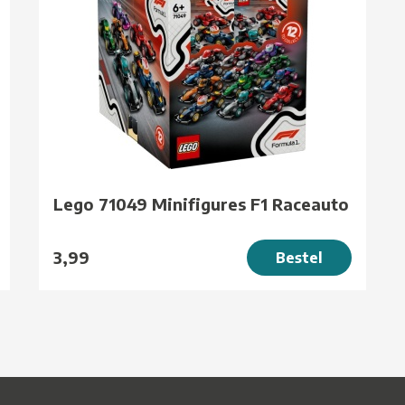
Lego 71049 Minifigures F1 Raceauto
3,99
Bestel