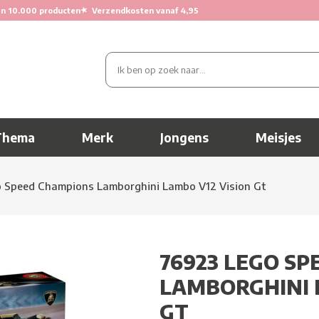
★
n 10.000 producten
Verzendkosten vanaf 4,95
Thema
Merk
Jongens
Meisjes
 Speed Champions Lamborghini Lambo V12 Vision Gt
76923 LEGO S
LAMBORGHINI 
GT