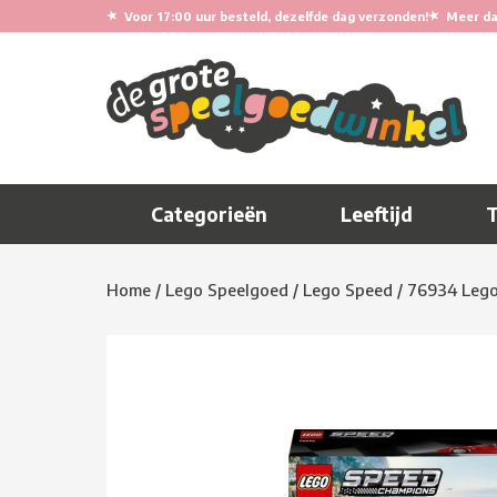
★
★
Voor 17:00 uur besteld, dezelfde dag verzonden!
Meer da
Categorieën
Leeftijd
Home
/
Lego Speelgoed
/
Lego Speed
/
76934 Lego