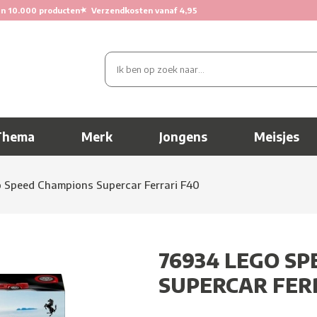
★
n 10.000 producten
Verzendkosten vanaf 4,95
Thema
Merk
Jongens
Meisjes
 Speed Champions Supercar Ferrari F40
76934 LEGO S
SUPERCAR FER