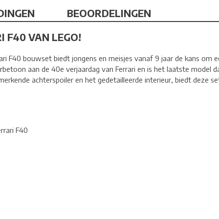
DINGEN
BEOORDELINGEN
I F40 VAN LEGO!
i F40 bouwset biedt jongens en meisjes vanaf 9 jaar de kans om e
betoon aan de 40e verjaardag van Ferrari en is het laatste model da
merkende achterspoiler en het gedetailleerde interieur, biedt deze 
rari F40