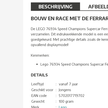
BESCHRIJVING
AFBEEL
BOUW EN RACE MET DE FERRAR
De LEGO 76934 Speed Champions Supercar Ferrar
verzamelen. Dit indrukwekkende model is een eer
goedgekeurd. Met prachtige details zoals de ken
opvallend displaymodel!
Kenmerken:
Lego 76934 Speed Champions Supercar Fer
DETAILS
Leeftijd
:
vanaf 7 jaar
Geschikt voor
:
Jongens
EAN code
:
5702017719702
Gewicht
:
100 gram
Merk
:
Lego