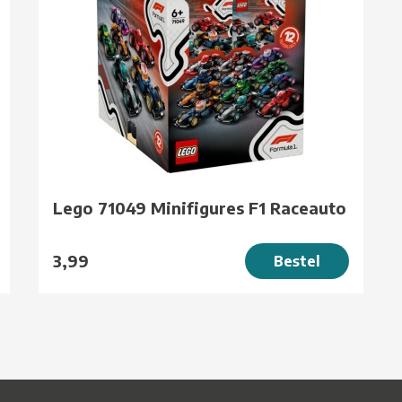
Lego 71049 Minifigures F1 Raceauto
3,99
Bestel