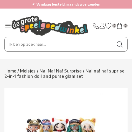
★
Vandaag besteld, maandag verzonden
0
0
Home
/
Meisjes
/
Na! Na! Na! Surprise
/
Na! na! na! suprise
2-in-1 fashion doll and purse glam set