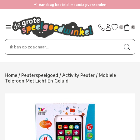
★
Vandaag besteld, maandag verzonden
0
0
Home
/
Peuterspeelgoed
/
Activity Peuter
/
Mobiele
Telefoon Met Licht En Geluid