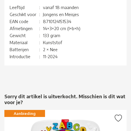
Leeftijd
:
vanaf 18 maanden
Geschikt voor
:
Jongens en Meisjes
EAN code
:
8710124151534
Afmetingen
:
14×3×20 cm (l×b×h)
Gewicht
:
133 gram
Materiaal
:
Kunststof
Batterijen
:
2 × Nee
Introductie
:
11-2024
Sorry dit artikel is uitverkocht. Misschien is dit wat
voor je?
Aanbieding