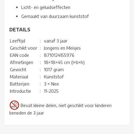
Licht- en geluidseffecten
Gemaakt van duurzaam kunststof
DETAILS
Leeftijd
:
vanaf 3 jaar
Geschikt voor
:
Jongens en Meisjes
EAN code
:
8710124155976
Afmetingen
:
18×18×45 cm (l×b×h)
Gewicht
:
1017 gram
Materiaal
:
Kunststof
Batterijen
:
3 × Nee
Introductie
:
11-2025
Bevat kleine delen, niet geschikt voor kinderen
beneden de 3 jaar