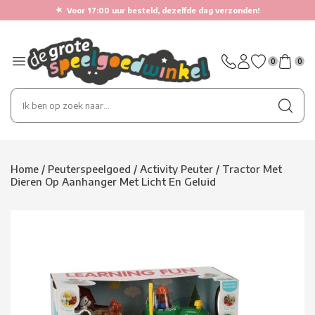
★
Voor 17:00 uur besteld, dezelfde dag verzonden!
0
0
Home
/
Peuterspeelgoed
/
Activity Peuter
/
Tractor Met
Dieren Op Aanhanger Met Licht En Geluid