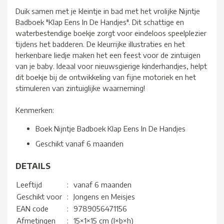
Duik samen met je kleintje in bad met het vrolijke Nijntje
Badboek "Klap Eens In De Handjes". Dit schattige en
waterbestendige boekje zorgt voor eindeloos speelplezier
tijdens het badderen. De kleurrijke illustraties en het
herkenbare liedje maken het een feest voor de zintuigen
van je baby. Ideaal voor nieuwsgierige kinderhandjes, helpt
dit boekje bij de ontwikkeling van fijne motoriek en het
stimuleren van zintuiglijke waarneming!
Kenmerken:
Boek Nijntje Badboek Klap Eens In De Handjes
Geschikt vanaf 6 maanden
DETAILS
Leeftijd
:
vanaf 6 maanden
Geschikt voor
:
Jongens en Meisjes
EAN code
:
9789056471156
Afmetingen
:
15×1×15 cm (l×b×h)