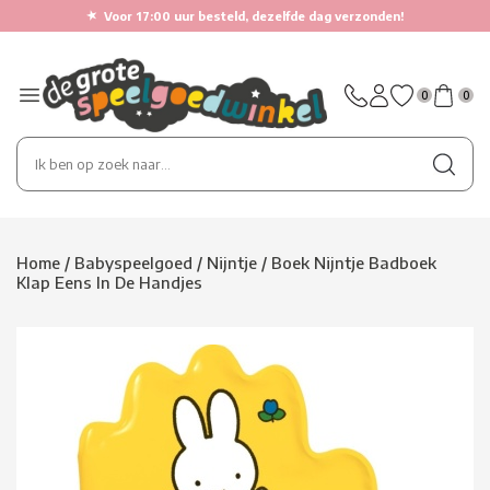
★
Voor 17:00 uur besteld, dezelfde dag verzonden!
0
0
Home
/
Babyspeelgoed
/
Nijntje
/
Boek Nijntje Badboek
Klap Eens In De Handjes