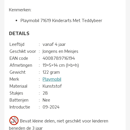
Kenmerken:
Playmobil 71619 Kinderarts Met Teddybeer
DETAILS
Leeftijd
:
vanaf 4 jaar
Geschikt voor
:
Jongens en Meisjes
EAN code
:
4008789716194
Afmetingen
:
19×5×14 cm (l×b×h)
Gewicht
:
122 gram
Merk
:
Playmobil
Materiaal
:
Kunststof
Stukjes
:
28
Batterijen
:
Nee
Introductie
:
09-2024
Bevat kleine delen, niet geschikt voor kinderen
beneden de 3 jaar