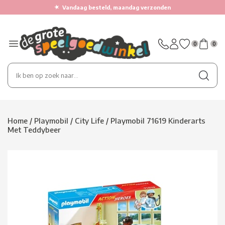
★
Vandaag besteld, maandag verzonden
0
0
Home
/
Playmobil
/
City Life
/
Playmobil 71619 Kinderarts
Met Teddybeer