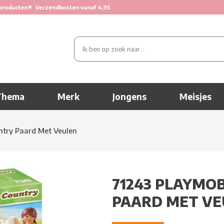
★
producten
Verzendkosten vanaf 4,95
Thema
Merk
Jongens
Meisjes
ntry Paard Met Veulen
71243 PLAYMO
PAARD MET V