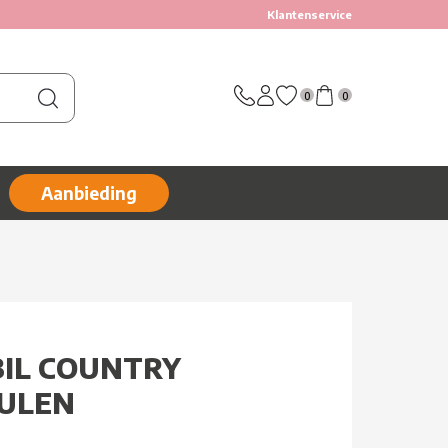
Klantenservice
0
0
Aanbieding
BIL COUNTRY
EULEN