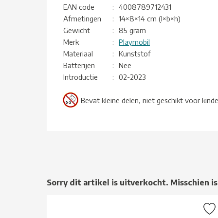
EAN code
:
4008789712431
Afmetingen
:
14×8×14 cm (l×b×h)
Gewicht
:
85 gram
Merk
:
Playmobil
Materiaal
:
Kunststof
Batterijen
:
Nee
Introductie
:
02-2023
Bevat kleine delen, niet geschikt voor kind
Sorry dit artikel is uitverkocht. Misschien is