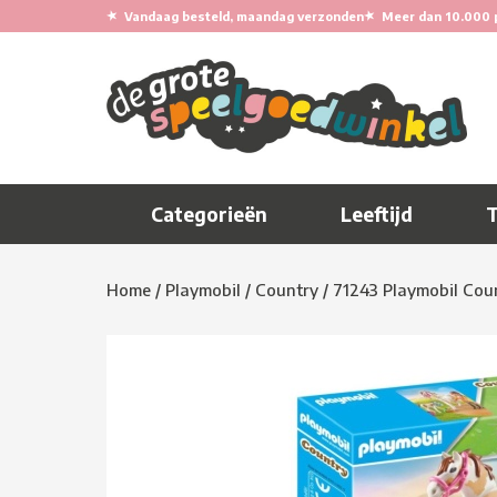
★
★
Vandaag besteld, maandag verzonden
Meer dan 10.000 
Categorieën
Leeftijd
Home
/
Playmobil
/
Country
/
71243 Playmobil Cou