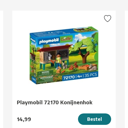
g
Playmobil 72170 Konijnenhok
14,99
Bestel