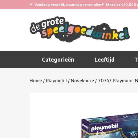
★
★
Vandaag besteld, maandag verzonden
Meer dan 10.000 
Categorieën
Leeftijd
Home
/
Playmobil
/
Novelmore
/
70747 Playmobil N