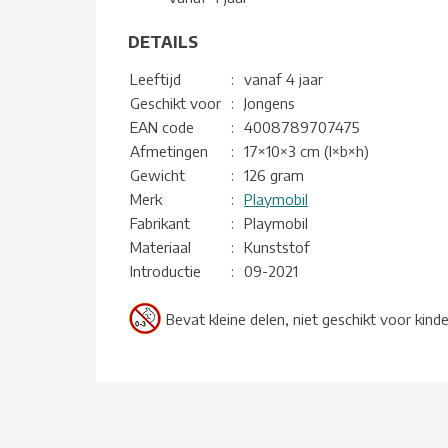
DETAILS
Leeftijd
:
vanaf 4 jaar
Geschikt voor
:
Jongens
EAN code
:
4008789707475
Afmetingen
:
17×10×3 cm (l×b×h)
Gewicht
:
126 gram
Merk
:
Playmobil
Fabrikant
:
Playmobil
Materiaal
:
Kunststof
Introductie
:
09-2021
Bevat kleine delen, niet geschikt voor kind