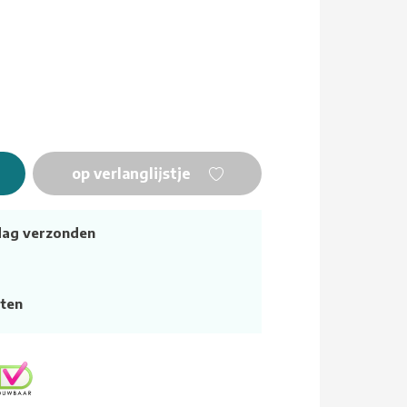
op verlanglijstje
dag verzonden
ten