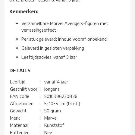
Kenmerken:
Verzamelbare Marvel Avengers-figuren met
verrassingseffect
Per stuk geleverd; inhoud vooraf onbekend
Geleverd in gesloten verpakking
Leeftijdsadvies: vanaf 3 jaar
DETAILS
Leeftijd
:
vanaf 4 jaar
Geschikt voor
:
Jongens
EAN code
:
5010996230836
Afmetingen
:
5×10×5 cm (l×b×h)
Gewicht
:
50 gram
Merk
:
Marvel
Materiaal
:
Kunststof
Batterijen
:
Nee