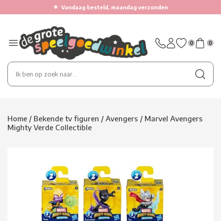
★
Vandaag besteld, maandag verzonden
0
0
Home
/
Bekende tv figuren
/
Avengers
/
Marvel Avengers
Mighty Verde Collectible