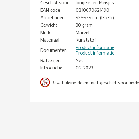
Geschikt voor
:
Jongens en Meisjes
EAN code
:
0810070621490
Afmetingen
:
5×96×5 cm (l×b×h)
Gewicht
:
30 gram
Merk
:
Marvel
Materiaal
:
Kunststof
Product informatie
Documenten
:
Product informatie
Batterijen
:
Nee
Introductie
:
06-2023
Bevat kleine delen, niet geschikt voor kind