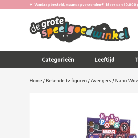
★
★
Vandaag besteld, maandag verzonden
Meer dan 10.000 
Categorieën
Leeftijd
Home
/
Bekende tv figuren
/
Avengers
/
Nano Wow!