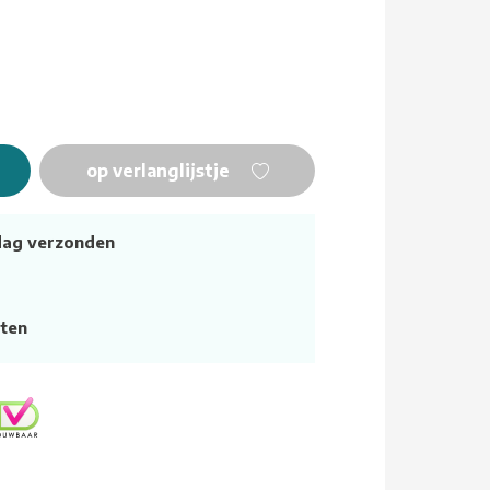
op verlanglijstje
dag verzonden
ten