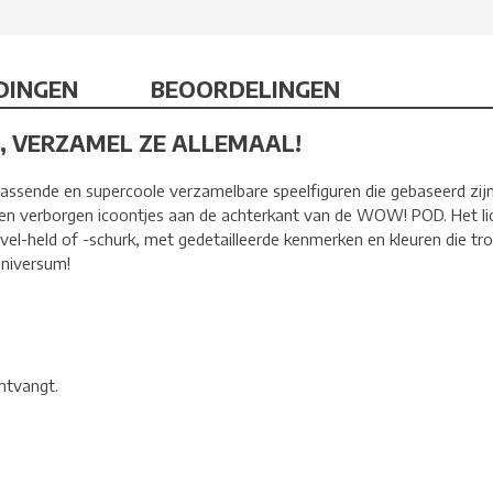
DINGEN
BEOORDELINGEN
, VERZAMEL ZE ALLEMAAL!
rrassende en supercoole verzamelbare speelfiguren die gebaseerd zi
en verborgen icoontjes aan de achterkant van de WOW! POD. Het lic
el-held of -schurk, met gedetailleerde kenmerken en kleuren die tro
universum!
ontvangt.