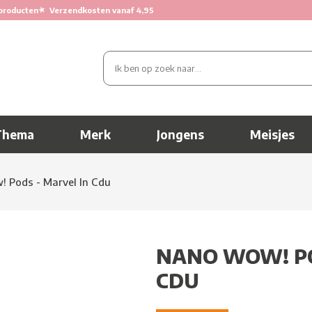
★
producten
Verzendkosten vanaf 4,95
Thema
Merk
Jongens
Meisjes
 Pods - Marvel In Cdu
NANO WOW! PO
CDU