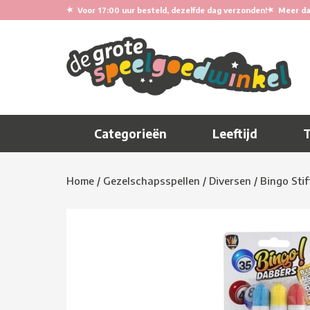
★
★
Voor 17:00 uur besteld, dezelfde dag verzonden!
Meer da
Categorieën
Leeftijd
Home
/
Gezelschapsspellen
/
Diversen
/
Bingo Stif