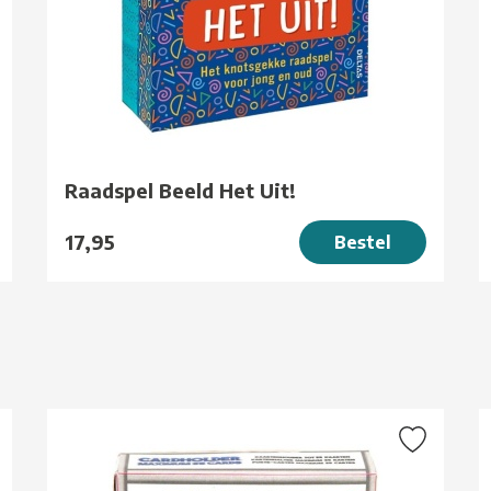
Raadspel Beeld Het Uit!
17,95
Bestel
g