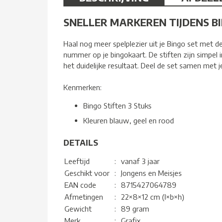
SNELLER MARKEREN TIJDENS BI
Haal nog meer spelplezier uit je Bingo set met de
nummer op je bingokaart. De stiften zijn simpel 
het duidelijke resultaat. Deel de set samen met 
Kenmerken:
Bingo Stiften 3 Stuks
Kleuren blauw, geel en rood
DETAILS
Leeftijd
:
vanaf 3 jaar
Geschikt voor
:
Jongens en Meisjes
EAN code
:
8715427064789
Afmetingen
:
22×8×12 cm (l×b×h)
Gewicht
:
89 gram
Merk
:
Grafix