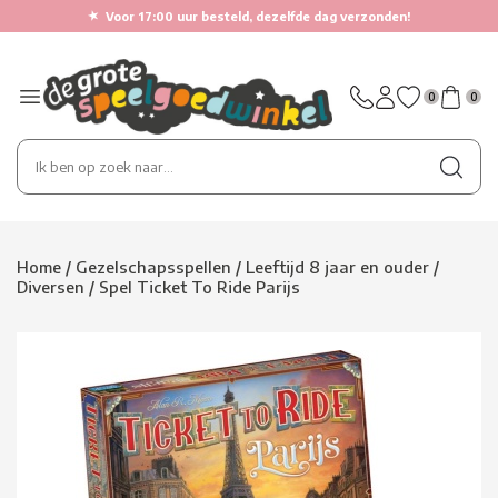
★
Voor 17:00 uur besteld, dezelfde dag verzonden!
0
0
Home
/
Gezelschapsspellen
/
Leeftijd 8 jaar en ouder
/
Diversen
/
Spel Ticket To Ride Parijs