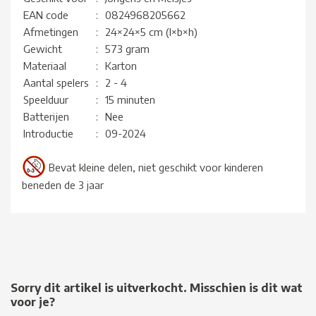
EAN code
:
0824968205662
Afmetingen
:
24×24×5 cm (l×b×h)
Gewicht
:
573 gram
Materiaal
:
Karton
Aantal spelers
:
2 - 4
Speelduur
:
15 minuten
Batterijen
:
Nee
Introductie
:
09-2024
Bevat kleine delen, niet geschikt voor kinderen
beneden de 3 jaar
Sorry dit artikel is uitverkocht. Misschien is dit wat
voor je?