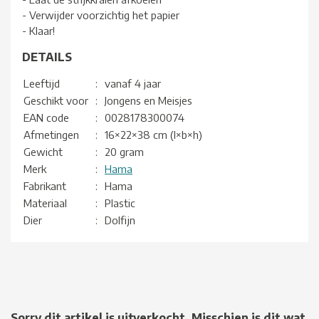
- Verwijder voorzichtig het papier
- Klaar!
DETAILS
Leeftijd
:
vanaf 4 jaar
Geschikt voor
:
Jongens en Meisjes
EAN code
:
0028178300074
Afmetingen
:
16×22×38 cm (l×b×h)
Gewicht
:
20 gram
Merk
:
Hama
Fabrikant
:
Hama
Materiaal
:
Plastic
Dier
:
Dolfijn
Sorry dit artikel is uitverkocht. Misschien is dit wat