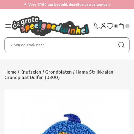
★
Voor 17:00 uur besteld, dezelfde dag verzonden!
0
0
Home
/
Knutselen
/
Grondplaten
/
Hama Strijkkralen
Grondplaat Dolfijn (0300)