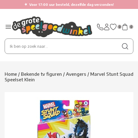
★
Voor 17:00 uur besteld, dezelfde dag verzonden!
0
0
Home
/
Bekende tv figuren
/
Avengers
/
Marvel Stunt Squad
Speelset Klein