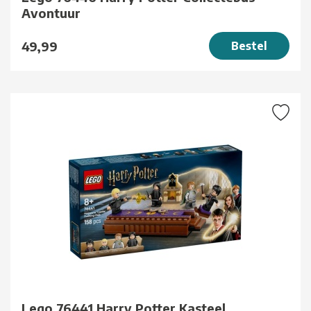
Avontuur
49,99
Bestel
Lego 76441 Harry Potter Kasteel