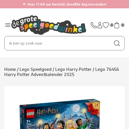
★
Voor 17:00 uur besteld, dezelfde dag verzonden!
0
0
Home
/
Lego Speelgoed
/
Lego Harry Potter
/
Lego 76456
Harry Potter Adventkalender 2025