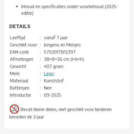
Inhoud en specificaties onder voorbehoud (2025-
editie)
DETAILS
Leeftijd
:
vanaf 7 jaar
Geschikt voor
:
Jongens en Meisjes
EAN code
:
5702017812397
Afmetingen
:
38×8×26 cm (l×b×h)
Gewicht
:
407 gram
Merk
:
Lego
Materiaal
:
Kunststof
Batterijen
:
Nee
Introductie
:
09-2025
Bevat kleine delen, niet geschikt voor kinderen
beneden de 3 jaar