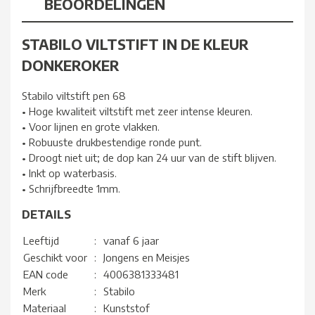
BEOORDELINGEN
STABILO VILTSTIFT IN DE KLEUR
DONKEROKER
Stabilo viltstift pen 68
• Hoge kwaliteit viltstift met zeer intense kleuren.
• Voor lijnen en grote vlakken.
• Robuuste drukbestendige ronde punt.
• Droogt niet uit; de dop kan 24 uur van de stift blijven.
• Inkt op waterbasis.
• Schrijfbreedte 1mm.
DETAILS
Leeftijd
:
vanaf 6 jaar
Geschikt voor
:
Jongens en Meisjes
EAN code
:
4006381333481
Merk
:
Stabilo
Materiaal
:
Kunststof