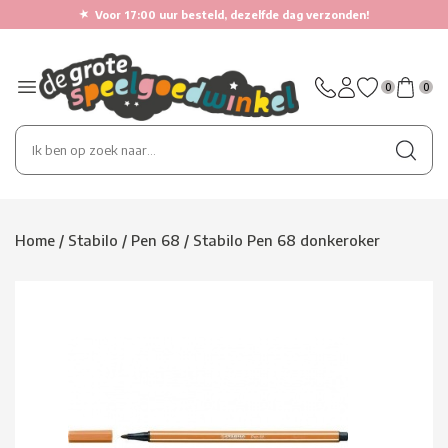
★
Voor 17:00 uur besteld, dezelfde dag verzonden!
0
0
Home
/
Stabilo
/
Pen 68
/
Stabilo Pen 68 donkeroker