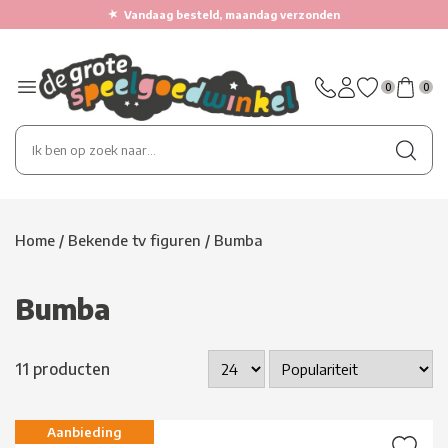
★
Vandaag besteld, maandag verzonden
0
0
Home
/
Bekende tv figuren
/
Bumba
Bumba
11 producten
Aanbieding