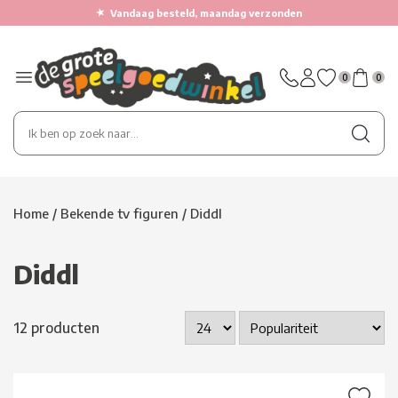
★
Vandaag besteld, maandag verzonden
0
0
Home
/
Bekende tv figuren
/
Diddl
Diddl
12 producten