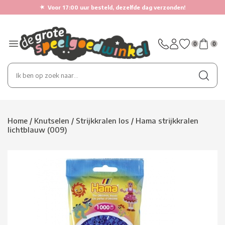
★
Voor 17:00 uur besteld, dezelfde dag verzonden!
0
0
Home
/
Knutselen
/
Strijkkralen los
/
Hama strijkkralen
lichtblauw (009)