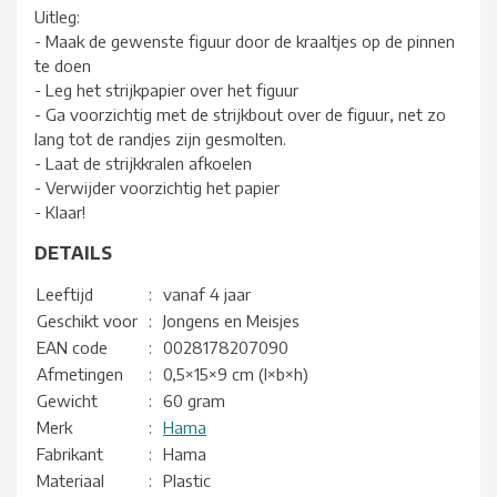
Uitleg:
- Maak de gewenste figuur door de kraaltjes op de pinnen
te doen
- Leg het strijkpapier over het figuur
- Ga voorzichtig met de strijkbout over de figuur, net zo
lang tot de randjes zijn gesmolten.
- Laat de strijkkralen afkoelen
- Verwijder voorzichtig het papier
- Klaar!
DETAILS
Leeftijd
:
vanaf 4 jaar
Geschikt voor
:
Jongens en Meisjes
EAN code
:
0028178207090
Afmetingen
:
0,5×15×9 cm (l×b×h)
Gewicht
:
60 gram
Merk
:
Hama
Fabrikant
:
Hama
Materiaal
:
Plastic