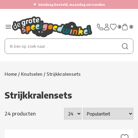
★
Vandaag besteld, maandag verzonden
0
0
Home
/
Knutselen
/
Strijkkralensets
Strijkkralensets
24 producten