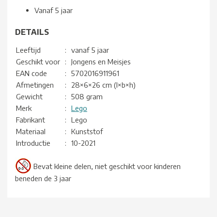
Vanaf 5 jaar
DETAILS
Leeftijd
:
vanaf 5 jaar
Geschikt voor
:
Jongens en Meisjes
EAN code
:
5702016911961
Afmetingen
:
28×6×26 cm (l×b×h)
Gewicht
:
508 gram
Merk
:
Lego
Fabrikant
:
Lego
Materiaal
:
Kunststof
Introductie
:
10-2021
Bevat kleine delen, niet geschikt voor kinderen
beneden de 3 jaar