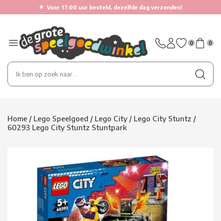
★
Voor 17:00 uur besteld, dezelfde dag verzonden!
0
0
Home
/
Lego Speelgoed
/
Lego City
/
Lego City Stuntz
/
60293 Lego City Stuntz Stuntpark