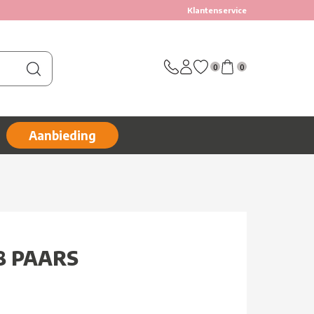
Klantenservice
0
0
Aanbieding
8 PAARS