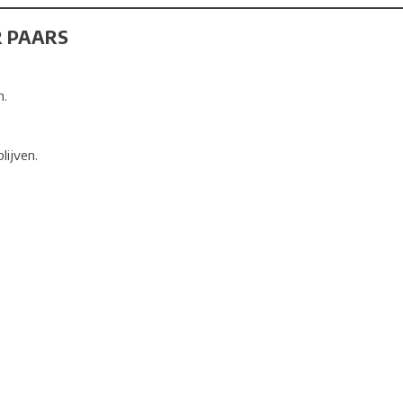
R PAARS
n.
lijven.