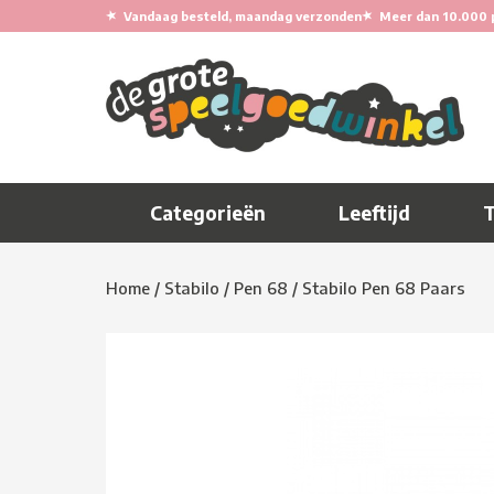
★
★
Vandaag besteld, maandag verzonden
Meer dan 10.000 
Categorieën
Leeftijd
Home
/
Stabilo
/
Pen 68
/
Stabilo Pen 68 Paars