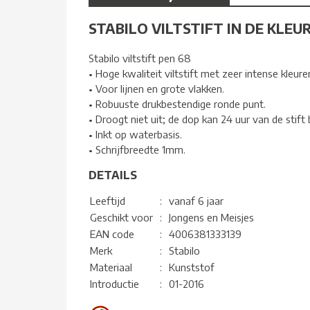
STABILO VILTSTIFT IN DE KLEU
Stabilo viltstift pen 68
• Hoge kwaliteit viltstift met zeer intense kleure
• Voor lijnen en grote vlakken.
• Robuuste drukbestendige ronde punt.
• Droogt niet uit; de dop kan 24 uur van de stift b
• Inkt op waterbasis.
• Schrijfbreedte 1mm.
DETAILS
Leeftijd
:
vanaf 6 jaar
Geschikt voor
:
Jongens en Meisjes
EAN code
:
4006381333139
Merk
:
Stabilo
Materiaal
:
Kunststof
Introductie
:
01-2016