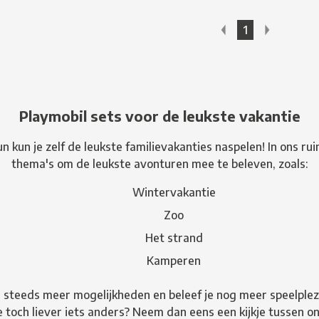
1
Playmobil sets voor de leukste vakantie
n kun je zelf de leukste familievakanties naspelen! In ons rui
thema's om de leukste avonturen mee te beleven, zoals:
Wintervakantie
Zoo
Het strand
Kamperen
 steeds meer mogelijkheden en beleef je nog meer speelplezier
 je toch liever iets anders? Neem dan eens een kijkje tussen 