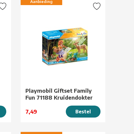
Aanbieding
Playmobil Giftset Family
Fun 71188 Kruidendokter
7,49
Bestel