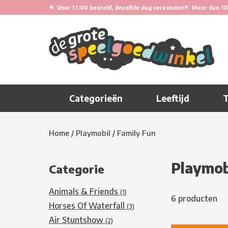
★
★
Voor 17:00 besteld, dezelfde dag verzonden
Meer dan 10
Categorieën
Leeftijd
Home
/
Playmobil
/
Family Fun
Playmob
Categorie
Animals & Friends
(1)
6 producten
Horses Of Waterfall
(3)
Air Stuntshow
(2)