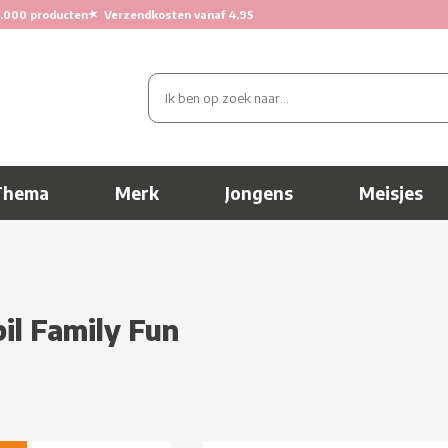
★
.000 producten
Verzendkosten vanaf 4,95
Thema
Merk
Jongens
Meisjes
il Family Fun