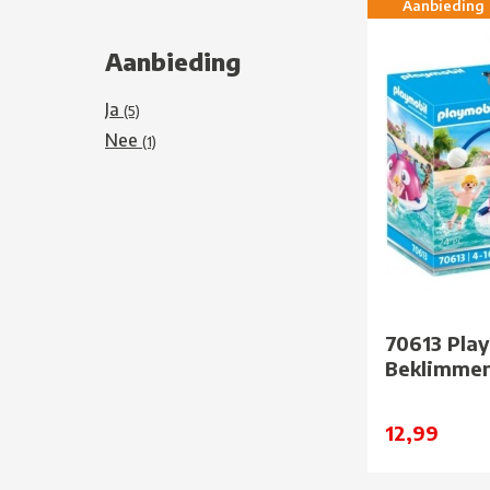
Aanbieding
Aanbieding
Ja
(5)
Nee
(1)
70613 Pla
Beklimme
12,99