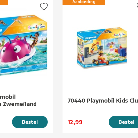
Aanbieding
ymobil
70440 Playmobil Kids Cl
n Zwemeiland
12,99
Bestel
Bestel