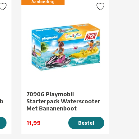
Aanbieding
70906 Playmobil
ub
Starterpack Waterscooter
Met Bananenboot
11,99
Bestel