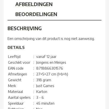
AFBEELDINGEN
BEOORDELINGEN
BESCHRIJVING
Een omschrijving van dit product is nog niet aanwezig.
DETAILS
Leeftijd
:
vanaf 12 jaar
Geschikt voor
:
Jongens en Meisjes
EAN code
:
8718866301576
Afmetingen
:
27×5×27 cm (l×b×h)
Gewicht
:
318 gram
Merk
:
Just Games
Materiaal
:
Karton
Aantal spelers
:
3 - 6
Speelduur
:
45 minuten