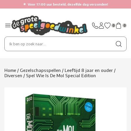
★
Voor 17:00 uur besteld, dezelfde dag verzonden!
0
0
Home
/
Gezelschapsspellen
/
Leeftijd 8 jaar en ouder
/
Diversen
/
Spel Wie Is De Mol Special Edition