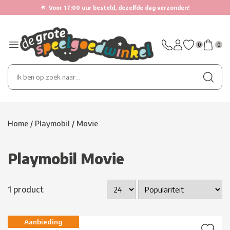
★
Voor 17:00 uur besteld, dezelfde dag verzonden!
0
0
Home
/
Playmobil
/
Movie
Playmobil Movie
1 product
Aanbieding